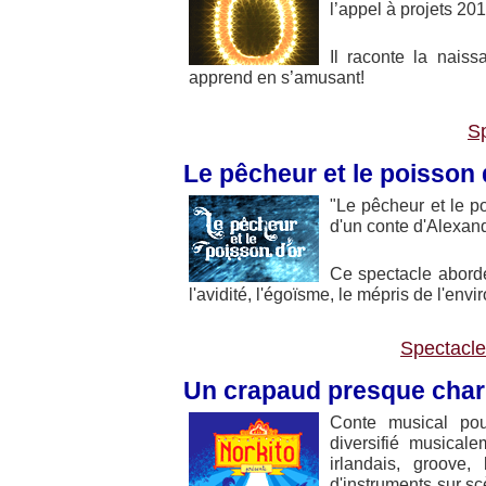
l’appel à projets 2
Il raconte la nais
apprend en s’amusant!
Sp
Le pêcheur et le poisson 
"Le pêcheur et le po
d'un conte d'Alexan
Ce spectacle aborde
l'avidité, l'égoïsme, le mépris de l'env
Spectacle
Un crapaud presque cha
Conte musical pou
diversifié musicale
irlandais, groove,
d'instruments sur sc