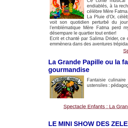
Ce conte musical 
endiablés, à la rec
célèbre Mère Fatma
La Pluie d'Or, célèbr
voit son quotidien perturbé du jou
l'emblématique Mère Fatma perd my
désempare le quartier tout entier!
Ecrit et chanté par Salima Drider, c
emmènera dans des aventures trépidant
Sp
La Grande Papille ou la f
gourmandise
Fantaisie culinair
ustensiles : pédagogi
Spectacle Enfants : La Grand
LE MINI SHOW DES ZEL