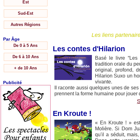
Est
Sud-Est
Autres Régions
Les liens partenai
Par Âge
De 0 à 5 Ans
Les contes d'Hilarion
De 6 à 10 Ans
Basé le livre “Les 
tradition orale du p
+ de 10 Ans
original, profond, d
Hilarion Suxo un ho
vivante.
Publicité
Il raconte aussi quelques unes de ses 
prennent la forme humaine pour jouer 
S
En Kroute !
« En Kroute ! » es
Molière. Si Dom Jua
qu'il a séduit, mais,