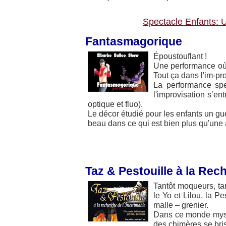
Spectacle Enfants: U
Fantasmagorique
Époustouflant !
Une performance où s
Tout ça dans l'im-pr
La performance spec
l'improvisation s’ent
optique et fluo).
Le décor étudié pour les enfants un guér
beau dans ce qui est bien plus qu'une 
Taz & Pestouille à la Rec
Tantôt moqueurs, ta
le Yo et Lilou, la P
malle – grenier.
Dans ce monde mysté
des chimères se bri