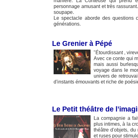
manière. La Conteuse qui prend e
personnage amusant et très rassuran
soupape.
Le spectacle aborde des questions c
générations.
Le Grenier à Pépé
"Étourdissant , vire
Avec ce conte qui m
mais aussi burlesq
voyage dans le mon
univers de retrouvail
d'instants émouvants et riche de poési
Le Petit théâtre de l’imag
La compagnie a fait
plus intimes, à la cr
théâtre d'objets, du
et ruses pour stimul