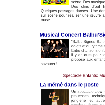
scène. Des musiques
Des clins d’œil h
Quelques passages dansés.. Une derniè
sur scène pour réaliser une œuvre ab
muse.
Musical Concert Balbu’S
"Balbu’Signes Balb
doigts et du rythme a
Entre chansons enfan
il y en aura pour t
propose aux enfant
savourer !
Spectacle Enfants: Mu
La mémé dans le poste
Un spectacle clown
prouesses techniq
jonglerie et autr
attachant, faisant pa