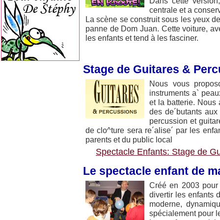
Dans cette version,
centrale et a conser
La scène se construit sous les yeux de
panne de Dom Juan. Cette voiture, avec
les enfants et tend à les fasciner.
Stage de Guitares & Per
Nous vous proposo
instruments a` peaux
et la batterie. Nous
des de´butants aux
percussion et guitar
de clo^ture sera re´alise´ par les enf
parents et du public local
Spectacle Enfants: Stage de Gu
Le spectacle enfant de m
Créé en 2003 pour
divertir les enfants
moderne, dynamique
spécialement pour leu