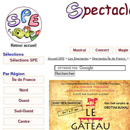
Retour accueil
Musical
Concert
Magie
Sélections
Accueil SPE
>
Les Spectacles
>
Spectacles Île de France
>
Sélections SPE
Par Région
Île de France
Nord
Ouest
Sud-Ouest
Centre