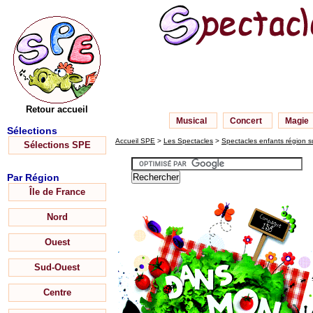
Retour accueil
Musical
Concert
Magie
Sélections
Accueil SPE
>
Les Spectacles
>
Spectacles enfants région s
Sélections SPE
Par Région
Île de France
Nord
Ouest
Sud-Ouest
Centre