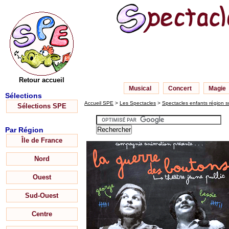
Retour accueil
Musical
Concert
Magie
Sélections
Accueil SPE
>
Les Spectacles
>
Spectacles enfants région 
Sélections SPE
Par Région
Île de France
Nord
Ouest
Sud-Ouest
Centre