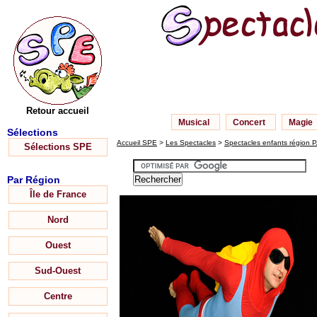
Retour accueil
Musical
Concert
Magie
Sélections
Accueil SPE
>
Les Spectacles
>
Spectacles enfants région 
Sélections SPE
Par Région
Île de France
Nord
Ouest
Sud-Ouest
Centre