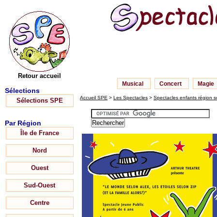
Retour accueil
Musical
Concert
Magie
Sélections
Accueil SPE
>
Les Spectacles
>
Spectacles enfants région s
Sélections SPE
Par Région
Île de France
Nord
Ouest
Sud-Ouest
Centre