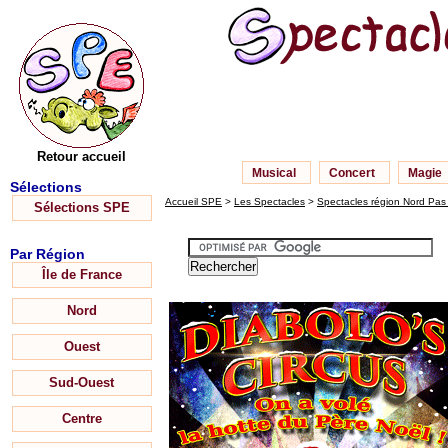
Retour accueil
Musical
Concert
Magie
Sélections
Accueil SPE
>
Les Spectacles
>
Spectacles région Nord Pas 
Sélections SPE
Par Région
Île de France
Nord
Ouest
Sud-Ouest
Centre