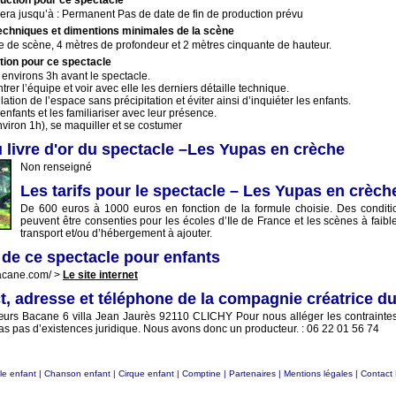
duction pour ce spectacle
era jusqu’à : Permanent Pas de date de fin de production prévu
echniques et dimentions minimales de la scène
e de scène, 4 mètres de profondeur et 2 mètres cinquante de hauteur.
ation pour ce spectacle
t environs 3h avant le spectacle.
rer l’équipe et voir avec elle les derniers détaille technique.
llation de l’espace sans précipitation et éviter ainsi d’inquiéter les enfants.
enfants et les familiariser avec leur présence.
nviron 1h), se maquiller et se costumer
u livre d'or du spectacle –Les Yupas en crèche
Non renseigné
Les tarifs pour le spectacle – Les Yupas en crèch
De 600 euros à 1000 euros en fonction de la formule choisie. Des conditio
peuvent être consenties pour les écoles d’Ile de France et les scènes à faibl
transport et/ou d’hébergement à ajouter.
t de ce spectacle pour enfants
acane.com/ >
Le site internet
, adresse et téléphone de la compagnie créatrice du
s Bacane 6 villa Jean Jaurès 92110 CLICHY Pour nous alléger les contraintes 
s pas d’existences juridique. Nous avons donc un producteur. : 06 22 01 56 74
le enfant
|
Chanson enfant
|
Cirque enfant
|
Comptine
|
Partenaires
|
Mentions légales
|
Contact