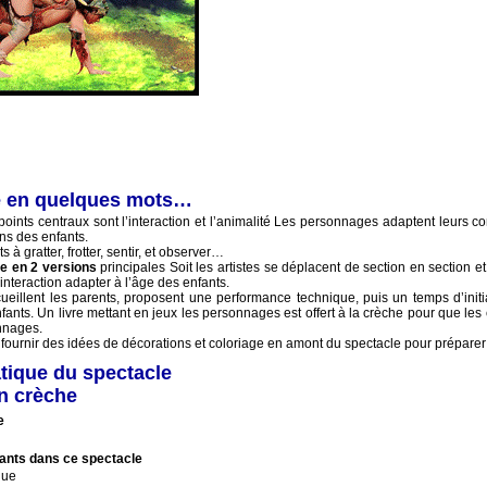
e en quelques mots…
points centraux sont l’interaction et l’animalité Les personnages adaptent leurs 
ons des enfants.
ts à gratter, frotter, sentir, et observer…
e en 2 versions
principales Soit les artistes se déplacent de section en section 
interaction adapter à l’âge des enfants.
ccueillent les parents, proposent une performance technique, puis un temps d’init
nfants. Un livre mettant en jeux les personnages est offert à la crèche pour que les
nnages.
ournir des idées de décorations et coloriage en amont du spectacle pour préparer 
atique du spectacle
n crèche
e
ants dans ce spectacle
que