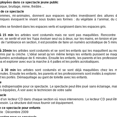
ployées dans ce spectacle jeune public
sique, bruitage, mime, théâtre…
 de ce spectacle
femmes, mi-animales, donnent aux espaces qu’elles investissent des allures d
iques évoquent le vivant sous toutes ses formes : du végétale à l’animal, du cel
lles se fondent dans les espaces verts et surgissent dans les espaces gris.
à 15 min
les artistes sont costumés mais ne sont pas maquillées. Rencontre
er, se sentir et voir les Yupa évoluer seul ou à deux, sur les mains, en torsion et 
n de l’ambiance en section, il est possible de faire un numéro acrobatique de 5 min
 à 20min
les artistes sont costumés et se sont les enfants qui les maquillent au 
rnis par la crèche. L’idéal serait qu’en même temps les enfants puissent se ma
 Numéro acrobatique de 6 minutes. Ensuite les enfants, les parents et les profession
pa et explorer avec eux la marche à 4 pattes et les portés acrobatiques.
 à 30 min
les artistes sont costumés et se sont déjà maquillées chez les
utes. Ensuite les enfants, les parents et les professionnels sont invités à explorer
 les portés. Démaquillage au gant de toilette avec les enfants.
le
as indispensable pour ce spectacle. Le spectacle peut être joué sans éclairage, ma
es équipées, À voir avec le technicien de votre salle
tacle
d’un lecteur CD dans chaque section où nous intervenons. Le lecteur CD peut êt
 besoin. La structure doit nous fournir cet équipement.
e ce spectacle pour enfants
cle : Décembre 2009