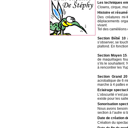
Les techniques em
Clowns, cirque, mu
Histoire et résumé
Des créatures mi-
déplacements organ
vivant.
Tel des caméléons e
Section Bébé 10 
s’observer, se touch
plafond. En fonctio
Section Moyen 15
de maquillages fou
s’ils le souhaitent.
à rencontrer les Yu
Section Grand 20
acrobatique de 6 min
marche à 4 pattes et
Eclairage spectac
L’obscurité n’est p
existe pour les sall
Sonorisation spec
Nous avons besoin 
section à l’autre si
Date de création d
Création du specta