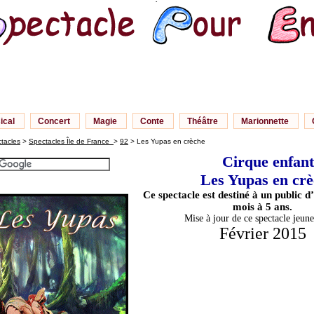
)
ical
Concert
Magie
Conte
Théâtre
Marionnette
tacles
>
Spectacles Île de France
>
92
> Les Yupas en crèche
Cirque enfant
Les Yupas en cr
Ce spectacle est destiné à un public d
mois à 5 ans.
Mise à jour de ce spectacle jeune
Février 2015