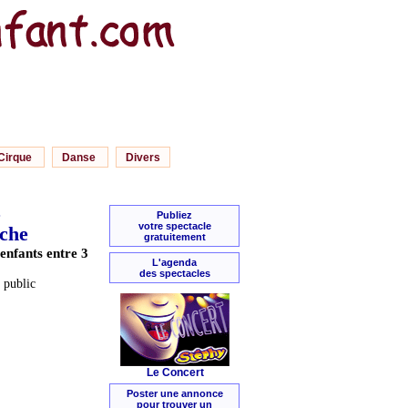
Cirque
Danse
Divers
Publiez
votre spectacle
èche
gratuitement
’enfants entre 3
L'agenda
des spectacles
 public
Le Concert
Poster une annonce
pour trouver un