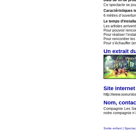
Date de fin de pro
Ce spectacle se jou
Caractéristiques t
6 mètres d’ouvertur
Le temps d'install
Les artistes arriven
Pour pouvoir rencont
Pour réaliser l’insta
Pour rencontrer les 
Pour s’échauffer (e
Un extrait d
Site interne
http://www.soeursb
Nom, contact
Compagnie Les Sœur
notre compagnie n’a
Sortie enfant
|
Spectac