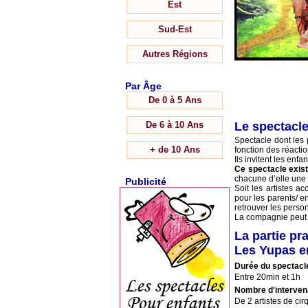
Est
Sud-Est
Autres Régions
Par Âge
De 0 à 5 Ans
De 6 à 10 Ans
Le spectacl
Spectacle dont les 
+ de 10 Ans
fonction des réacti
Ils invitent les enfan
Ce spectacle exist
chacune d’elle une 
Publicité
Soit les artistes a
pour les parents/ e
retrouver les perso
La compagnie peut f
La partie pr
Les Yupas e
Durée du spectacl
Entre 20min et 1h
Nombre d'interven
De 2 artistes de cir