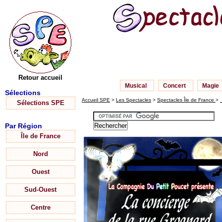
Retour accueil
Musical
Concert
Magie
Sélections
Accueil SPE
>
Les Spectacles
>
Spectacles Île de France
>
Sélections SPE
Par Région
Île de France
Nord
Ouest
Sud-Ouest
Centre